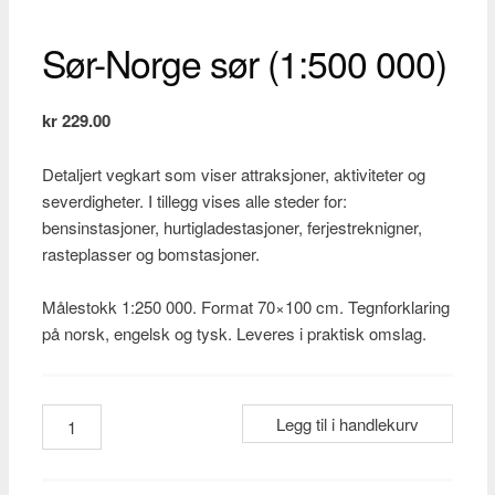
Sør-Norge sør (1:500 000)
kr
229.00
Detaljert vegkart som viser attraksjoner, aktiviteter og
severdigheter. I tillegg vises alle steder for:
bensinstasjoner, hurtigladestasjoner, ferjestreknigner,
rasteplasser og bomstasjoner.
Målestokk 1:250 000. Format 70×100 cm. Tegnforklaring
på norsk, engelsk og tysk. Leveres i praktisk omslag.
Sør-
Legg til i handlekurv
Norge
sør