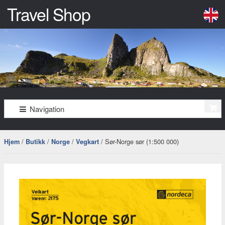
Travel Shop
En
nettbutikk
for
Kystriksveien
Gå
Gå
Navigation
og
til
til
navigasjonen
innhold
Innherred
/
/
/
/ Sør-Norge sør (1:500 000)
Hjem
Butikk
Norge
Vegkart